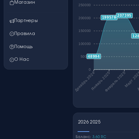
Магазин
250000
207395
199576
200000
Партнеры
150000
Правила
12
100000
Помощь
48994
50000
О Нас
0
Январь 2025
Февраль 2025
Март 20
Декабрь 2024
А
2026
2025
Баланс:
3.60 RC