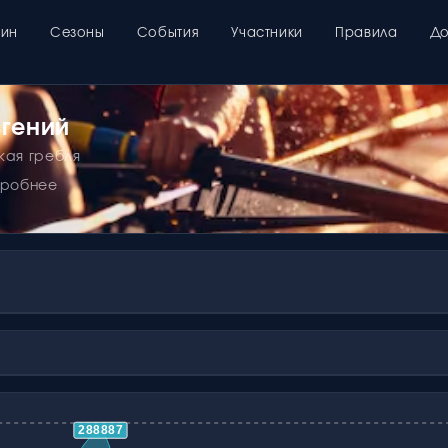
зин
Сезоны
События
Участники
Правила
До
вгений
кая гребля
дробнее
288887