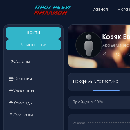
Главная
Мага
Войти
Козяк Е
Регистрация
Академичес
- - -
По
Сезоны
События
Профиль
Статистика
Участники
Пройдено 2026
Команды
Экипажи
300000