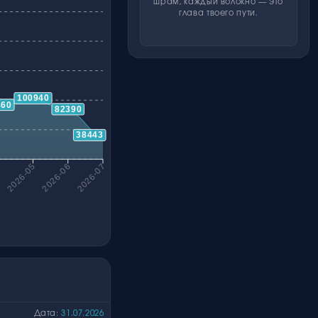
шрам, каждый волокно — это
глава твоего пути.
100940
860
82390
38443
4
2026-05
2026-06
2026-07
Дата:
31.07.2026